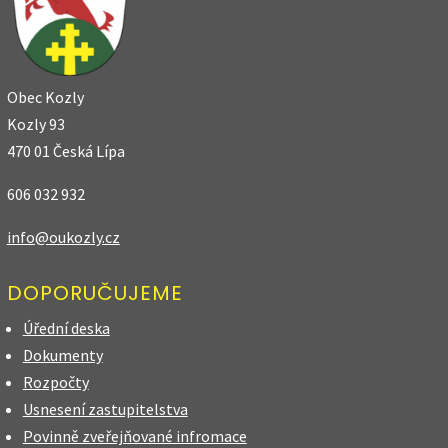
Obec Kozly
Kozly 93
470 01 Česká Lípa
606 032 932
info@oukozly.cz
DOPORUČUJEME
Úřední deska
Dokumenty
Rozpočty
Usnesení zastupitelstva
Povinně zveřejňované infromace