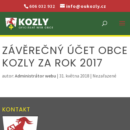
606 032 932
info@oukozly.cz
ZÁVĚREČNÝ ÚČET OBCE
KOZLY ZA ROK 2017
autor:
Administrátor webu
|
31. května 2018
| Nezařazené
KONTAKT