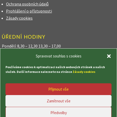
Ochrana osobních údajů
Prohlášení o přístupnosti
Zásady cookies
ÚŘEDNÍ HODINY
Pondělí: 8,30 – 12,30 13,30 – 17,00
Spravovat souhlas s cookies
Úterý: 8,30 – 12,30
Používáme cookies k optimalizaci našich webových stránek a našich
Středa: 8,30 – 12,30 13,30 – 17,00
služeb. Další informace naleznete na stránce
Zásady cookies
Čtvrtek: 8,30 – 12,30 18,00 – 20,00
Přijmout vše
Pátek: 8,30 – 12,30
Zamítnout vše
Předvolby
© Obec Kozly, vytvořila společnost
TrollComputer s.r.o.