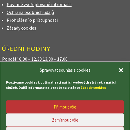
Povinně zveřejňované infromace
Ochrana osobních údajů
Prohlášení o přístupnosti
Zásady cookies
ÚŘEDNÍ HODINY
Pondělí: 8,30 – 12,30 13,30 – 17,00
Spravovat souhlas s cookies
Úterý: 8,30 – 12,30
Používáme cookies k optimalizaci našich webových stránek a našich
Středa: 8,30 – 12,30 13,30 – 17,00
služeb. Další informace naleznete na stránce
Zásady cookies
Čtvrtek: 8,30 – 12,30 18,00 – 20,00
Přijmout vše
Pátek: 8,30 – 12,30
Zamítnout vše