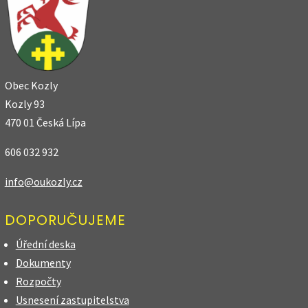
Obec Kozly
Kozly 93
470 01 Česká Lípa
606 032 932
info@oukozly.cz
DOPORUČUJEME
Úřední deska
Dokumenty
Rozpočty
Usnesení zastupitelstva