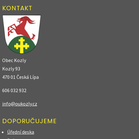
KONTAKT
Obec Kozly
Kozly 93
470 01 Česká Lípa
606 032 932
info@oukozly.cz
DOPORUČUJEME
Úřední deska