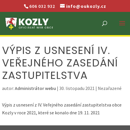
606 032 932
info@oukozly.cz
VÝPIS Z USNESENÍ IV.
VEŘEJNÉHO ZASEDÁNÍ
ZASTUPITELSTVA
autor:
Administrátor webu
|
30. listopadu 2021
| Nezařazené
Výpis z usnesení z IV. Veřejného zasedání zastupitelstva obce
Kozly v roce 2021, které se konalo dne 19. 11. 2021