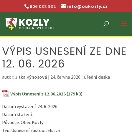
606 032 932
info@oukozly.cz
VÝPIS USNESENÍ ZE DNE
12. 06. 2026
autor:
Jitka Kýhosová
|
24. června 2026
|
Úřední deska
Výpis Usnesení z 12.06.2026
Datum vystavení: 24. 6. 2026
Datum stažení:
Původce: Obec Kozly
Typ: Usnesení zastupitelstva