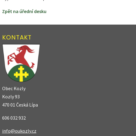
Zpět na úřední desku
KONTAKT
Obec Kozly
Kozly 93
470 01 Česká Lípa
606 032 932
info@oukozly.cz