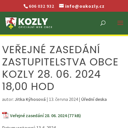
606 032 932
info@oukozly.cz
VEŘEJNÉ ZASEDÁNÍ
ZASTUPITELSTVA OBCE
KOZLY 28. 06. 2024
18,00 HOD
autor:
Jitka Kýhosová
|
13. června 2024
|
Úřední deska
Veřejné zasedání 28. 06. 2024
Datum vystavení: 13. 6. 2024