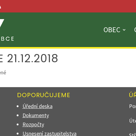
OBEC
21.12.2018
ené
DOPORUČUJEME
Ú
Úřední deska
Pon
Dokumenty
Úte
Rozpočty
Usnesení zastupitelstva
Stř