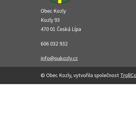
Obec Kozly
Kozly 93
470 01 Česká Lípa
606 032 932
info@oukozly.cz
© Obec Kozly, vytvořila společnost
TrollC