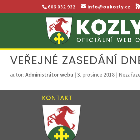
606 032 932
info@oukozly.cz
VEŘEJNÉ ZASEDÁNÍ DNE 
autor:
Administrátor webu
|
3. prosince 2018
| Nezařaz
KONTAKT