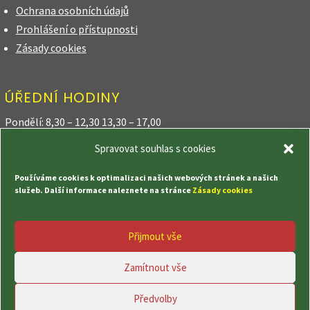
Ochrana osobních údajů
Prohlášení o přístupnosti
Zásady cookies
ÚŘEDNÍ HODINY
Pondělí: 8,30 – 12,30 13,30 – 17,00
Spravovat souhlas s cookies
Úterý: 8,30 – 12,30
Používáme cookies k optimalizaci našich webových stránek a našich
Středa: 8,30 – 12,30 13,30 – 17,00
služeb. Další informace naleznete na stránce
Zásady cookies
Čtvrtek: 8,30 – 12,30 18,00 – 20,00
Přijmout vše
Pátek: 8,30 – 12,30
Zamítnout vše
Předvolby
© Obec Kozly, vytvořila společnost
TrollComputer s.r.o.