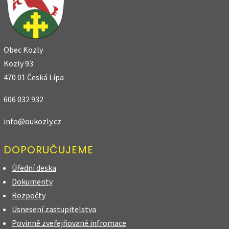
Obec Kozly
Kozly 93
470 01 Česká Lípa
606 032 932
info@oukozly.cz
DOPORUČUJEME
Úřední deska
Dokumenty
Rozpočty
Usnesení zastupitelstva
Povinně zveřejňované infromace