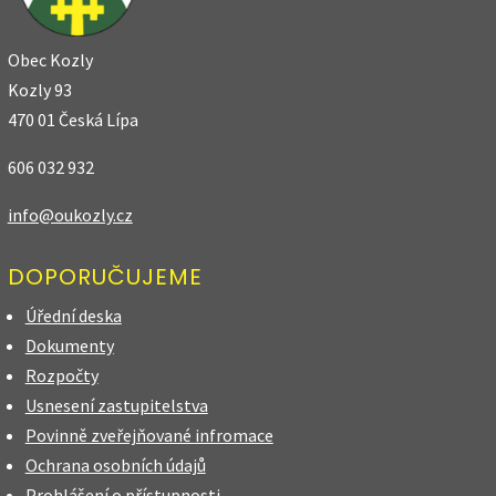
Obec Kozly
Kozly 93
470 01 Česká Lípa
606 032 932
info@oukozly.cz
DOPORUČUJEME
Úřední deska
Dokumenty
Rozpočty
Usnesení zastupitelstva
Povinně zveřejňované infromace
Ochrana osobních údajů
Prohlášení o přístupnosti