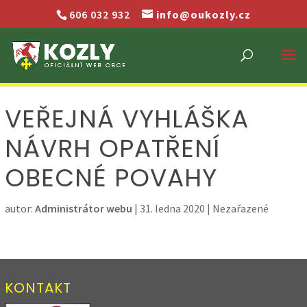
606 032 932
info@oukozly.cz
VEŘEJNÁ VYHLÁŠKA
NÁVRH OPATŘENÍ
OBECNÉ POVAHY
autor:
Administrátor webu
|
31. ledna 2020
| Nezařazené
KONTAKT