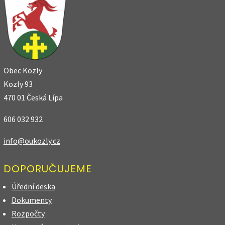
Obec Kozly
Kozly 93
470 01 Česká Lípa
606 032 932
info@oukozly.cz
DOPORUČUJEME
Úřední deska
Dokumenty
Rozpočty