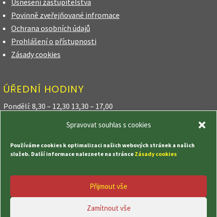
Usnesení zastupitelstva
Povinně zveřejňované infromace
Ochrana osobních údajů
Prohlášení o přístupnosti
Zásady cookies
ÚŘEDNÍ HODINY
Pondělí: 8,30 – 12,30 13,30 – 17,00
Spravovat souhlas s cookies
Úterý: 8,30 – 12,30
Používáme cookies k optimalizaci našich webových stránek a našich
Středa: 8,30 – 12,30 13,30 – 17,00
služeb. Další informace naleznete na stránce
Zásady cookies
Čtvrtek: 8,30 – 12,30 18,00 – 20,00
Přijmout vše
Pátek: 8,30 – 12,30
Zamítnout vše