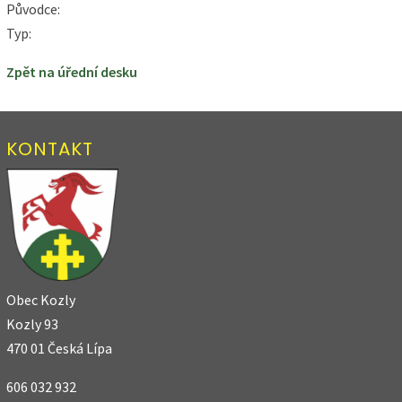
Původce:
Typ:
Zpět na úřední desku
KONTAKT
Obec Kozly
Kozly 93
470 01 Česká Lípa
606 032 932