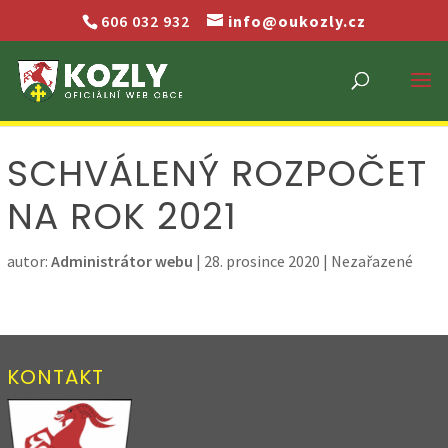
606 032 932
info@oukozly.cz
SCHVÁLENÝ ROZPOČET
NA ROK 2021
autor:
Administrátor webu
|
28. prosince 2020
| Nezařazené
KONTAKT