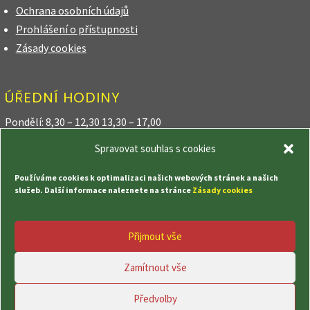
Ochrana osobních údajů
Prohlášení o přístupnosti
Zásady cookies
ÚŘEDNÍ HODINY
Pondělí: 8,30 – 12,30 13,30 – 17,00
Spravovat souhlas s cookies
Úterý: 8,30 – 12,30
Používáme cookies k optimalizaci našich webových stránek a našich
Středa: 8,30 – 12,30 13,30 – 17,00
služeb. Další informace naleznete na stránce
Zásady cookies
Čtvrtek: 8,30 – 12,30 18,00 – 20,00
Přijmout vše
Pátek: 8,30 – 12,30
Zamítnout vše
Předvolby
© Obec Kozly, vytvořila společnost
TrollComputer s.r.o.