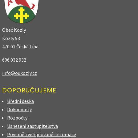
Obec Kozly
Kozly 93
470 01 Česká Lípa
606 032 932
info@oukozly.cz
DOPORUČUJEME
Úřední deska
Dokumenty
Rozpočty
Usnesení zastupitelstva
Povinně zveřejňované infromace