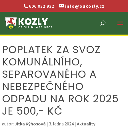
606 032 932
info@oukozly.cz
POPLATEK ZA SVOZ
KOMUNÁLNÍHO,
SEPAROVANÉHO A
NEBEZPEČNÉHO
ODPADU NA ROK 2025
JE 500,- KČ
autor:
Jitka Kýhosová
|
3. ledna 2024
|
Aktuality