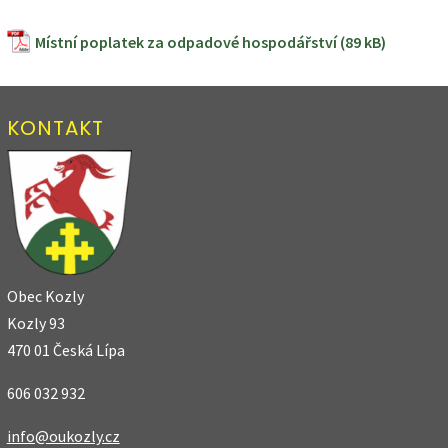
Místní poplatek za odpadové hospodářství
KONTAKT
Obec Kozly
Kozly 93
470 01 Česká Lípa
606 032 932
info@oukozly.cz