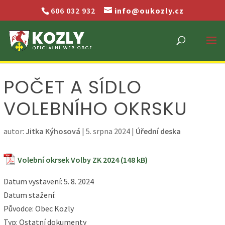
606 032 932
info@oukozly.cz
POČET A SÍDLO
VOLEBNÍHO OKRSKU
autor:
Jitka Kýhosová
|
5. srpna 2024
|
Úřední deska
Volební okrsek Volby ZK 2024
Datum vystavení: 5. 8. 2024
Datum stažení:
Původce: Obec Kozly
Typ: Ostatní dokumenty