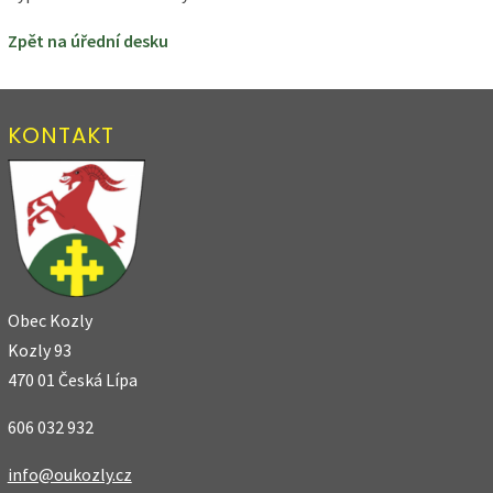
Zpět na úřední desku
KONTAKT
Obec Kozly
Kozly 93
470 01 Česká Lípa
606 032 932
info@oukozly.cz