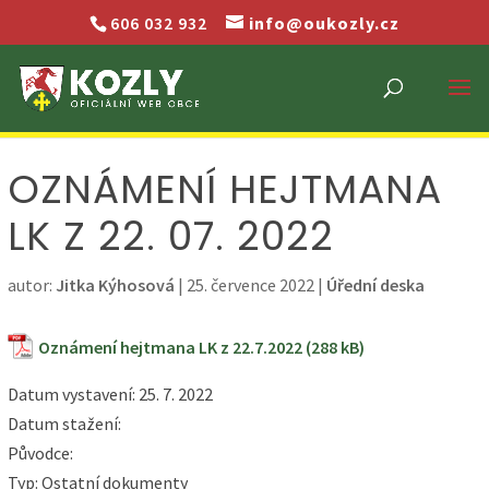
606 032 932
info@oukozly.cz
OZNÁMENÍ HEJTMANA
LK Z 22. 07. 2022
autor:
Jitka Kýhosová
|
25. července 2022
|
Úřední deska
Oznámení hejtmana LK z 22.7.2022
Datum vystavení: 25. 7. 2022
Datum stažení:
Původce:
Typ: Ostatní dokumenty