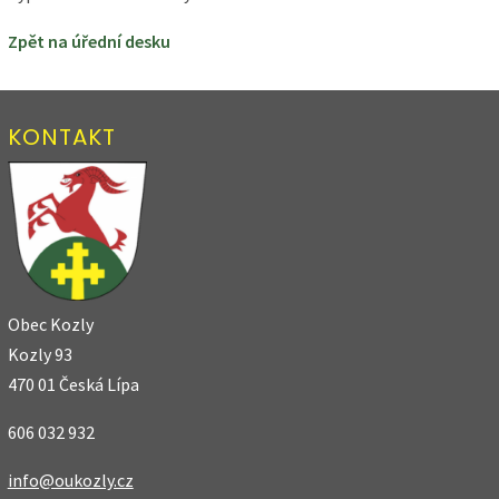
Zpět na úřední desku
KONTAKT
Obec Kozly
Kozly 93
470 01 Česká Lípa
606 032 932
info@oukozly.cz