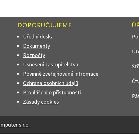
DOPORUČUJEME
Ú
Úřední deska
Pon
Dokumenty
Úte
Rozpočty
Usnesení zastupitelstva
Stř
Povinně zveřejňované infromace
Čtv
Ochrana osobních údajů
Prohlášení o přístupnosti
Pát
Zásady cookies
omputer s.r.o.