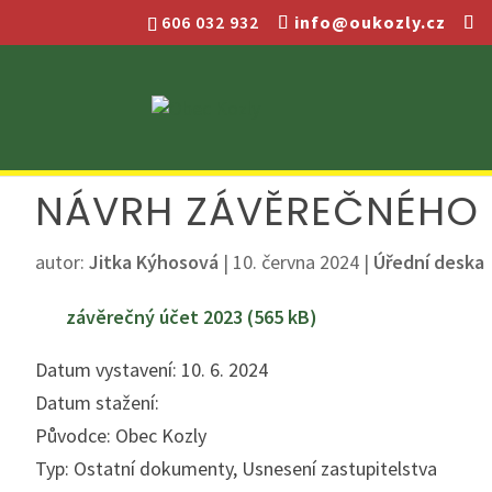
606 032 932
info@oukozly.cz
NÁVRH ZÁVĚREČNÉHO 
autor:
Jitka Kýhosová
|
10. června 2024
|
Úřední deska
závěrečný účet 2023
Datum vystavení: 10. 6. 2024
Datum stažení:
Původce: Obec Kozly
Typ: Ostatní dokumenty, Usnesení zastupitelstva