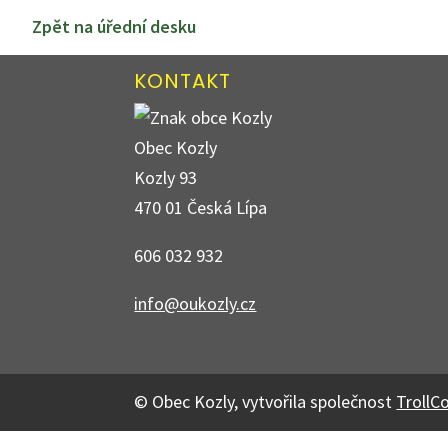
Zpět na úřední desku
KONTAKT
Obec Kozly
Kozly 93
470 01 Česká Lípa
606 032 932
info@oukozly.cz
© Obec Kozly, vytvořila společnost
TrollC