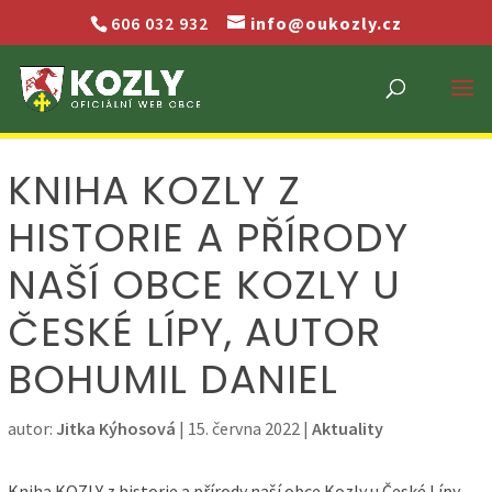
606 032 932
info@oukozly.cz
KNIHA KOZLY Z
HISTORIE A PŘÍRODY
NAŠÍ OBCE KOZLY U
ČESKÉ LÍPY, AUTOR
BOHUMIL DANIEL
autor:
Jitka Kýhosová
|
15. června 2022
|
Aktuality
Kniha KOZLY z historie a přírody naší obce Kozly u České Lípy,